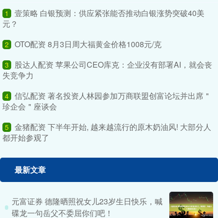
壹策略 白银预测：供应紧张能否推动白银涨势突破40美
1
元？
OTO配资 8月3日周大福黄金价格1008元/克
2
股达人配资 苹果公司CEO库克：企业没有部署AI，就会丧
3
失竞争力
信弘配资 著名投资人林园参加万商联盟创富论坛并出席＂
4
珍企会＂座谈会
金猪配资 下半年开始, 越来越流行的原木奶油风! 大部分人
5
都开始参观了
最新文章
元富证券 德隆晒照祝女儿23岁生日快乐，喊
碟龙一句岳父不委屈你们吧！