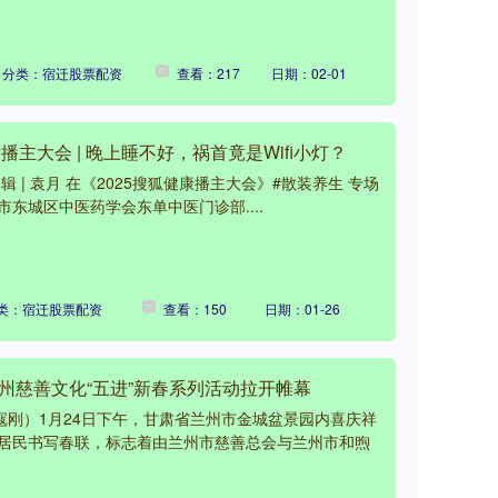
分类：宿迁股票配资
查看：217
日期：02-01
播主大会 | 晚上睡不好，祸首竟是Wifi小灯？
 编辑 | 袁月 在《2025搜狐健康播主大会》#散装养生 专场
东城区中医药学会东单中医门诊部....
类：宿迁股票配资
查看：150
日期：01-26
兰州慈善文化“五进”新春系列活动拉开帷幕
寇刚）1月24日下午，甘肃省兰州市金城盆景园内喜庆祥
居民书写春联，标志着由兰州市慈善总会与兰州市和煦