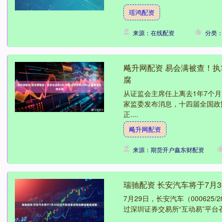
瑶鸿配资
来源：在线配资
分类
飚升网配资 易会满被查！执掌
腐
从证监会主席任上离去1年7个月
家监委发布消息，十四届全国政
正....
飚升网配资
来源：期货开户鑫东财配资
瑞驰配资 长安汽车将于7月
7月29日，长安汽车（000625/20
过深圳证券交易所“互动易”平台召