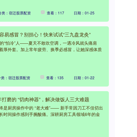
分类：宿迁股票配资
查看：117
日期：01-25
又容易感冒？别担心！快来试试“三九盘龙灸”
的“怕冷”人——夏天不敢吹空调，一遇冷风就头痛肩
着厚外套。加上常年疲劳、换季必感冒，让她深感体质
分类：宿迁股票配资
查看：135
日期：01-22
年打磨的 “切肉神器”，解决做饭人三大难题
是厨房操作中的 “老大难”—— 新手常因刀工不佳切出
长时间操作感到手腕酸痛。深耕厨房工具领域6年的金