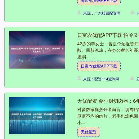
海通配资网APP下载
来源：广东股票配资网
日富农优配APP下载 怕冷
42岁的李女士，曾是个远近皆知
酸、四肢冰凉，在办公室长年裹
虚弱、....
日富农优配APP下载
来源：配资114查询网
无优配资 金小厨切肉器：6
对多数家庭烹饪者而言，切肉始终
厚薄不均的肉片，老手也难免因
小....
无优配资