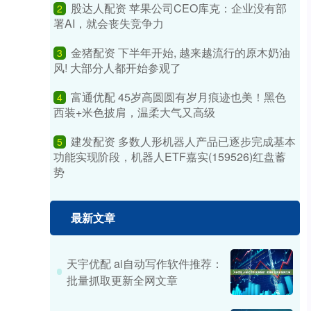
股达人配资 苹果公司CEO库克：企业没有部
2
署AI，就会丧失竞争力
金猪配资 下半年开始, 越来越流行的原木奶油
3
风! 大部分人都开始参观了
富通优配 45岁高圆圆有岁月痕迹也美！黑色
4
西装+米色披肩，温柔大气又高级
建发配资 多数人形机器人产品已逐步完成基本
5
功能实现阶段，机器人ETF嘉实(159526)红盘蓄
势
最新文章
天宇优配 ai自动写作软件推荐：
批量抓取更新全网文章