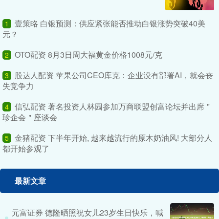
壹策略 白银预测：供应紧张能否推动白银涨势突破40美
1
元？
OTO配资 8月3日周大福黄金价格1008元/克
2
股达人配资 苹果公司CEO库克：企业没有部署AI，就会丧
3
失竞争力
信弘配资 著名投资人林园参加万商联盟创富论坛并出席＂
4
珍企会＂座谈会
金猪配资 下半年开始, 越来越流行的原木奶油风! 大部分人
5
都开始参观了
最新文章
元富证券 德隆晒照祝女儿23岁生日快乐，喊