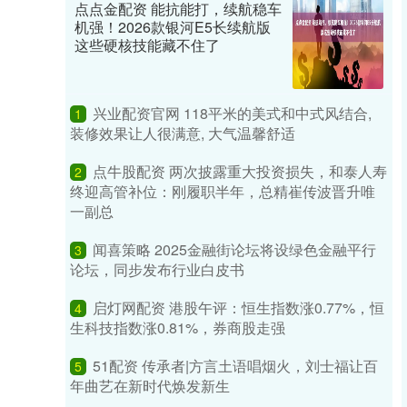
点点金配资 能抗能打，续航稳车
机强！2026款银河E5长续航版
这些硬核技能藏不住了
兴业配资官网 118平米的美式和中式风结合,
1
装修效果让人很满意, 大气温馨舒适
点牛股配资 两次披露重大投资损失，和泰人寿
2
终迎高管补位：刚履职半年，总精崔传波晋升唯
一副总
闻喜策略 2025金融街论坛将设绿色金融平行
3
论坛，同步发布行业白皮书
启灯网配资 港股午评：恒生指数涨0.77%，恒
4
生科技指数涨0.81%，券商股走强
51配资 传承者|方言土语唱烟火，刘士福让百
5
年曲艺在新时代焕发新生