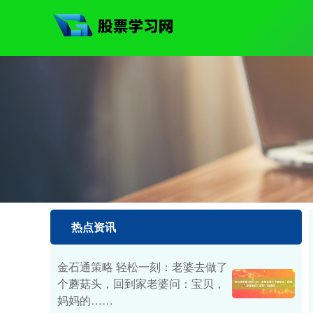
热点资讯
金石通策略 轻松一刻：老婆去做了
个蘑菇头，回到家老婆问：宝贝，
妈妈的……