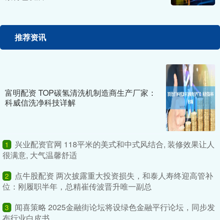
推荐资讯
富明配资 TOP碳氢清洗机制造商生产厂家：
科威信洗净科技详解
兴业配资官网 118平米的美式和中式风结合, 装修效果让人
1
很满意, 大气温馨舒适
点牛股配资 两次披露重大投资损失，和泰人寿终迎高管补
2
位：刚履职半年，总精崔传波晋升唯一副总
闻喜策略 2025金融街论坛将设绿色金融平行论坛，同步发
3
布行业白皮书