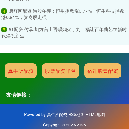
启灯网配资 港股午评：恒生指数涨0.77%，恒生科技指数
4
涨0.81%，券商股走强
51配资 传承者|方言土语唱烟火，刘士福让百年曲艺在新时
5
代焕发新生
真牛所配资
股票配资平台
宿迁股票配资
友情链接：
Powered by
真牛所配资
RSS地图
HTML地图
Copyright
© 2023-2025