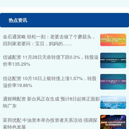
热点资讯
金石通策略 轻松一刻：老婆去做了个蘑菇头，
回到家老婆问：宝贝，妈妈的……
信诚配资 11月28日天奈转债下跌0.3%，转股溢
价率135.29%
信达配资 10月10日上银转债上涨1.57%，转股
溢价率19.86%
通财网配资 新台风正在生成 预计8日起将正面影
响广东
富邦优配 中油资本举办投资者关系活动 强调探
索特色发展