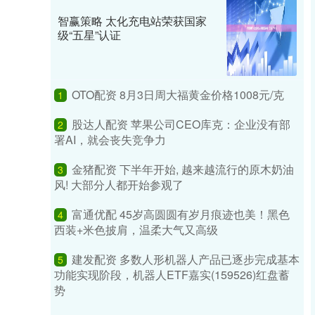
智赢策略 太化充电站荣获国家
级“五星”认证
OTO配资 8月3日周大福黄金价格1008元/克
1
股达人配资 苹果公司CEO库克：企业没有部
2
署AI，就会丧失竞争力
金猪配资 下半年开始, 越来越流行的原木奶油
3
风! 大部分人都开始参观了
富通优配 45岁高圆圆有岁月痕迹也美！黑色
4
西装+米色披肩，温柔大气又高级
建发配资 多数人形机器人产品已逐步完成基本
5
功能实现阶段，机器人ETF嘉实(159526)红盘蓄
势