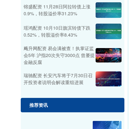
镕盛配资 11月28日阿拉转债上涨
0.9%，转股溢价率31.23%
瑶鸿配资 10月10日旗滨转债下跌
0.52%，转股溢价率8.43%
飚升网配资 易会满被查！执掌证监
会5年 沪指20次失守3000点 曾屡提
金融反腐
瑞驰配资 长安汽车将于7月30日召
开投资者说明会解读重组进展
推荐资讯