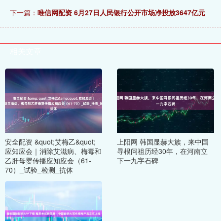
下一篇：
唯信网配资 6月27日人民银行公开市场净投放3647亿元
相关文章
安全配资 &quot;艾梅乙&quot;
上阳网 韩国显赫大族，来中国
应知应会｜消除艾滋病、梅毒和
寻根问祖历经30年，在河南立
乙肝母婴传播应知应会（61-
下一九字石碑
70）_试验_检测_抗体