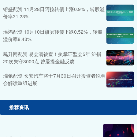
镕盛配资 11月28日阿拉转债上涨0.9%，转股溢
价率31.23%
瑶鸿配资 10月10日旗滨转债下跌0.52%，转股
溢价率8.43%
飚升网配资 易会满被查！执掌证监会5年 沪指
20次失守3000点 曾屡提金融反腐
瑞驰配资 长安汽车将于7月30日召开投资者说明
会解读重组进展
推荐资讯