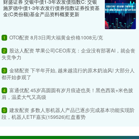
财盛证券 交银中债1-3年农发债指数C: 交银
施罗德中债1-3年农发行债券指数证券投资基
金(C类份额)基金产品资料概要更新
OTO配资 8月3日周大福黄金价格1008元/克
1
股达人配资 苹果公司CEO库克：企业没有部署AI，就会丧
2
失竞争力
金猪配资 下半年开始, 越来越流行的原木奶油风! 大部分人
3
都开始参观了
富通优配 45岁高圆圆有岁月痕迹也美！黑色西装+米色披
4
肩，温柔大气又高级
建发配资 多数人形机器人产品已逐步完成基本功能实现阶
5
段，机器人ETF嘉实(159526)红盘蓄势