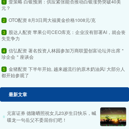
壹策略 白银预测：供应紧张能否推动白银涨势突破40美
1
元？
OTO配资 8月3日周大福黄金价格1008元/克
2
股达人配资 苹果公司CEO库克：企业没有部署AI，就会丧
3
失竞争力
信弘配资 著名投资人林园参加万商联盟创富论坛并出席＂
4
珍企会＂座谈会
金猪配资 下半年开始, 越来越流行的原木奶油风! 大部分人
5
都开始参观了
最新文章
元富证券 德隆晒照祝女儿23岁生日快乐，喊
碟龙一句岳父不委屈你们吧！