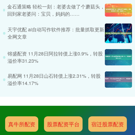
金石通策略 轻松一刻：老婆去做了个蘑菇头，
回到家老婆问：宝贝，妈妈的……
天宇优配 ai自动写作软件推荐：批量抓取更新
全网文章
镕盛配资 11月28日阿拉转债上涨0.9%，转股
溢价率31.23%
易配网 11月28日山石转债上涨2.31%，转股
溢价率14.17%
真牛所配资
股票配资平台
宿迁股票配资