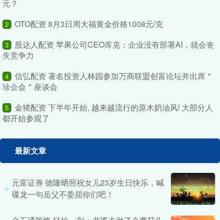
元？
OTO配资 8月3日周大福黄金价格1008元/克
2
股达人配资 苹果公司CEO库克：企业没有部署AI，就会丧
3
失竞争力
信弘配资 著名投资人林园参加万商联盟创富论坛并出席＂
4
珍企会＂座谈会
金猪配资 下半年开始, 越来越流行的原木奶油风! 大部分人
5
都开始参观了
最新文章
元富证券 德隆晒照祝女儿23岁生日快乐，喊
碟龙一句岳父不委屈你们吧！