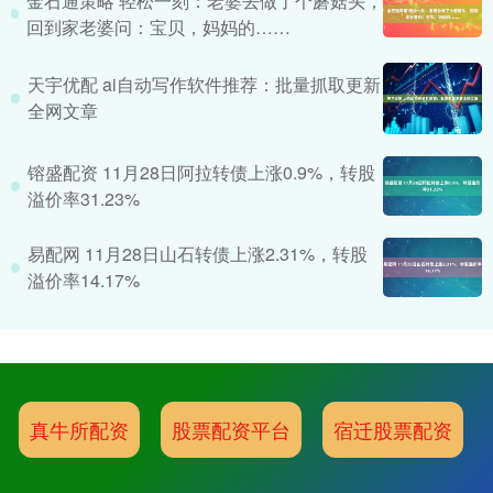
金石通策略 轻松一刻：老婆去做了个蘑菇头，
回到家老婆问：宝贝，妈妈的……
天宇优配 ai自动写作软件推荐：批量抓取更新
全网文章
镕盛配资 11月28日阿拉转债上涨0.9%，转股
溢价率31.23%
易配网 11月28日山石转债上涨2.31%，转股
溢价率14.17%
真牛所配资
股票配资平台
宿迁股票配资